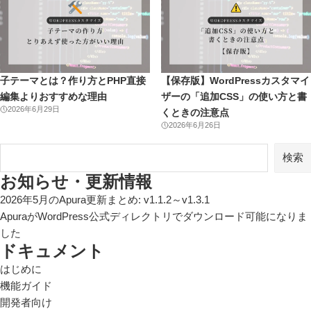
シ
ョ
ン
子テーマとは？作り方とPHP直接
【保存版】WordPressカスタマイ
編集よりおすすめな理由
ザーの「追加CSS」の使い方と書
2026年6月29日
くときの注意点
2026年6月26日
検
検索
索
お知らせ・更新情報
2026年5月のApura更新まとめ: v1.1.2～v1.3.1
ApuraがWordPress公式ディレクトリでダウンロード可能になりま
した
ドキュメント
はじめに
機能ガイド
開発者向け