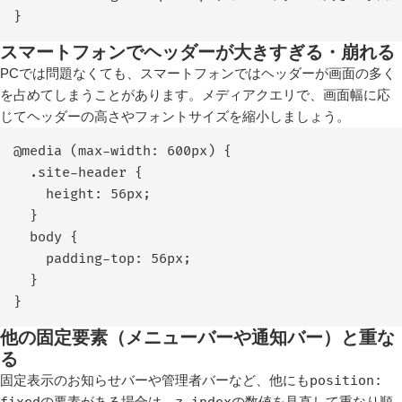
}
スマートフォンでヘッダーが大きすぎる・崩れる
PCでは問題なくても、スマートフォンではヘッダーが画面の多く
を占めてしまうことがあります。メディアクエリで、画面幅に応
じてヘッダーの高さやフォントサイズを縮小しましょう。
@media (max-width: 600px) {

  .site-header {

    height: 56px;

  }

  body {

    padding-top: 56px;

  }

}
他の固定要素（メニューバーや通知バー）と重な
る
固定表示のお知らせバーや管理者バーなど、他にも
position:
fixed
の要素がある場合は、
z-index
の数値を見直して重なり順