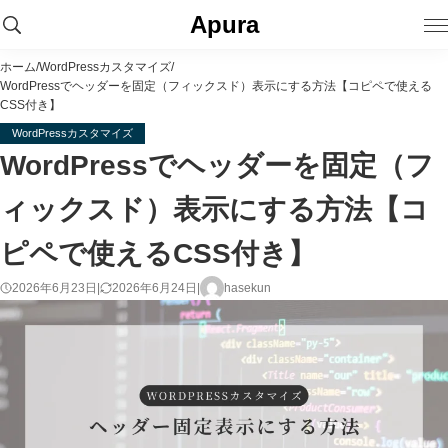
コ
Apura
ン
M
テ
ホーム
/
WordPressカスタマイズ
/
o
ン
WordPressでヘッダーを固定（フィックスド）表示にする方法【コピペで使える
b
ツ
CSS付き】
i
へ
WordPressカスタマイズ
l
ス
WordPressでヘッダーを固定（フ
e
キ
m
ィックスド）表示にする方法【コ
ッ
e
プ
n
ピペで使えるCSS付き】
u
2026年6月23日
|
2026年6月24日
|
hasekun
投
稿
者