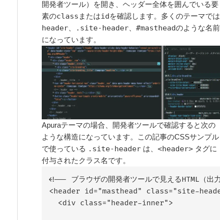
開発者ツール）を開き、ヘッダー全体を囲んでいる要
素の
class
または
id
を確認します。多くのテーマでは
header
、
.site-header
、
#masthead
のような名前
になっています。
Apuraテーマの場合、開発者ツールで確認すると次の
ような構造になっています。この記事のCSSサンプル
で使っている
.site-header
は、
<header>
タグに
付与されたクラス名です。
<!-- ブラウザの開発者ツールで見えるHTML（出力例
<header id="masthead" class="site-heade
  <div class="header-inner">
