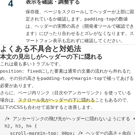
表示を確認・調整する
保存後、ページをスクロールしてヘッダーが上部に固
定されているか確認します。
padding-top
の数値
は、ヘッダーの実際の高さ（開発者ツールで確認でき
ます）にぴったり合わせるとズレがなくなります。ス
マートフォン表示も忘れずに確認してください。
よくある不具合と対処法
本文の見出しがヘッダーの下に隠れる
これは最も多いトラブルです。
position: fixed
にした要素は通常の文書の流れから外れるた
め、その分の高さを
padding-top
や
margin-top
で補ってあげる
必要があります。
さらに、ページ内リンク（目次やアンカーリンク）を使っている
場合は、
スクロール先がヘッダーの下に隠れる
こともあるので、
以下のCSSも合わせて追加すると改善します。
/* アンカーリンクの飛び先がヘッダーに隠れないようにする */
h2, h3, h4 {

  scroll-margin-top: 90px; /* ヘッダーの高さ＋余白 *