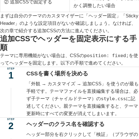
② 追加CSSで固定する
かく調整したい場合
まずは自分のテーマのカスタマイザーに「ヘッダー固定」「Sticky
Header」のような設定項目がないか確認しましょう。なければ、
次の章で紹介する追加CSSの方法に進んでください。
追加CSSでヘッダーを固定表示にする手
順
テーマに専用機能がない場合は、CSSの
position: fixed;
を使
ってヘッダーを固定します。以下の手順で進めてください。
CSSを書く場所を決める
「外観 → カスタマイズ → 追加CSS」を使うのが最も
手軽です。テーマファイルを直接編集する場合は、必
ず子テーマ（チャイルドテーマ）の
style.css
に記
述してください。親テーマを直接編集すると、テーマ
更新時にすべての変更が消えてしまいます。
ヘッダーのクラス名を確認する
ヘッダー部分を右クリックして「検証」（ブラウザの