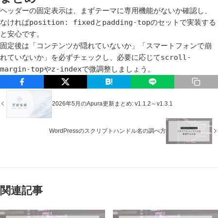
ヘッダーの固定表示は、まずテーマに専用機能がないか確認し、
なければ
position: fixed
と
padding-top
のセットで実装する
と安心です。
固定後は「コンテンツが隠れていないか」「スマートフォンで崩
れていないか」を必ずチェックし、必要に応じて
scroll-
margin-top
や
z-index
で微調整しましょう。
Facebook
X
Hatena Bookmark
LINE
Copy 
コ
2026年5月のApura更新まとめ: v1.1.2～v1.3.1
ン
テ
WordPressのスクリプトハンドル名の調べ方
ン
ツ
ナ
ビ
ゲ
関連記事
ー