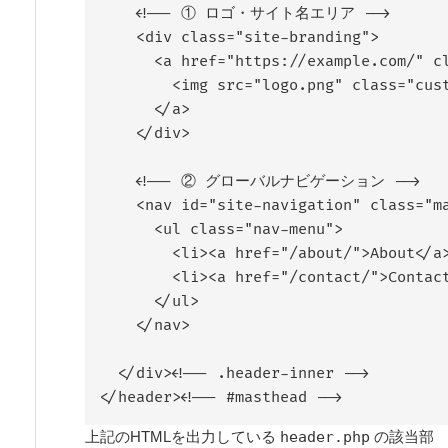
    <!-- ① ロゴ・サイト名エリア -->

    <div class="site-branding">

      <a href="https://example.com/" cl
        <img src="logo.png" class="cu
      </a>

    </div>

    <!-- ② グローバルナビゲーション -->

    <nav id="site-navigation" class=
      <ul class="nav-menu">

        <li><a href="/about/">About</a>
        <li><a href="/contact/">Contact
      </ul>

    </nav>

  </div><!-- .header-inner -->

</header><!-- #masthead -->
上記のHTMLを出力している
header.php
の該当部