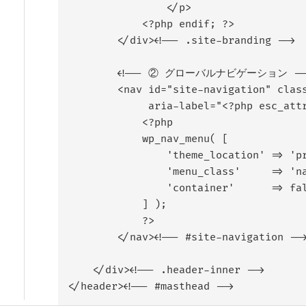
                </p>

            <?php endif; ?>

        </div><!-- .site-branding -->

        <!-- ② グローバルナビゲーション -->
        <nav id="site-navigation" class
             aria-label="<?php esc_a
            <?php

            wp_nav_menu( [

                'theme_location' => 'pr
                'menu_class'     => 'na
                'container'      => fal
            ] );

            ?>

        </nav><!-- #site-navigation -->
    </div><!-- .header-inner -->

</header><!-- #masthead -->